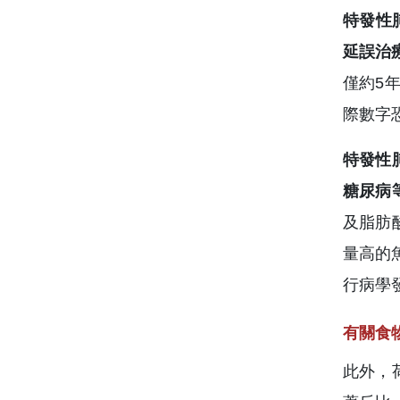
特發性
延誤治
僅約5
際數字
特發性
糖尿病
及脂肪
量高的
行病學
有關食
此外，