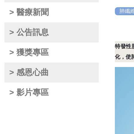
> 醫療新聞
肺纖
> 公告訊息
特發性
> 獲獎專區
化，使
> 感恩心曲
> 影片專區