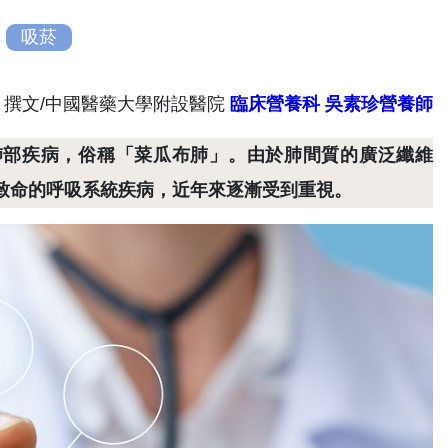
吸菸
撰文/中國醫藥大學附設醫院
臨床營養科
吳素珍營養師
肺部疾病，俗稱「菜瓜布肺」。由於肺間質的廣泛纖維
致命的呼吸系統疾病，近年來逐漸受到重視。