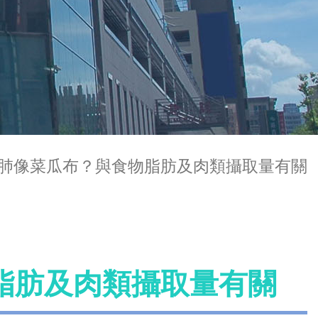
肺像菜瓜布？與食物脂肪及肉類攝取量有關
脂肪及肉類攝取量有關