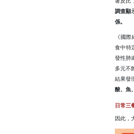
著反比
調查顯
係。
《國際結核
食中特
發性肺
多元不
結果發
酸、魚
日常三
因此，