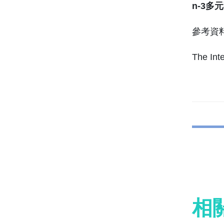
n-3
參考資
The Int
相