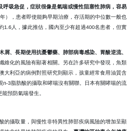
咳及呼吸急促，症狀很像是氣喘或慢性阻塞性肺病，容易
.5 年），患者即使能夠早期治療，存活期的中位數一般也
約1.6人，據此推估，國內至少有超過400名患者，但實
木屑、長期使用抗憂鬱藥、肺部病毒感染、胃酸逆流、
纖維化的風險有顯著相關。另在許多研究中發現，魚類
澳大利亞的病例對照研究則顯示，孩童經常食用油質含
n-3脂肪酸的攝取和哮喘沒有關聯。日本有關哮喘的流
，更能預防氣喘發生。
酸的攝取量，與慢性非特異性肺部疾病風險的增加呈顯