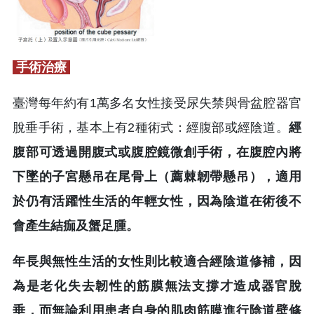
手術治療
臺灣每年約有1萬多名女性接受尿失禁與骨盆腔器官
脫垂手術，基本上有2種術式：經腹部或經陰道。
經
腹部可透過開腹式或腹腔鏡微創手術，在腹腔內將
下墜的子宮懸吊在尾骨上（薦棘韌帶懸吊），適用
於仍有活躍性生活的年輕女性，因為陰道在術後不
會產生結痂及蟹足腫。
年長與無性生活的女性則比較適合經陰道修補，因
為是老化失去韌性的筋膜無法支撐才造成器官脫
垂，而無論利用患者自身的肌肉筋膜進行陰道壁修