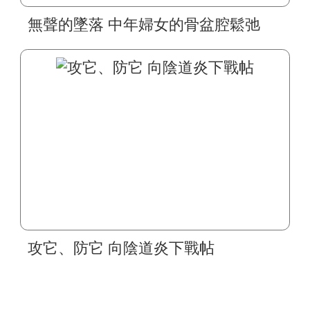
無聲的墜落 中年婦女的骨盆腔鬆弛
攻它、防它 向陰道炎下戰帖