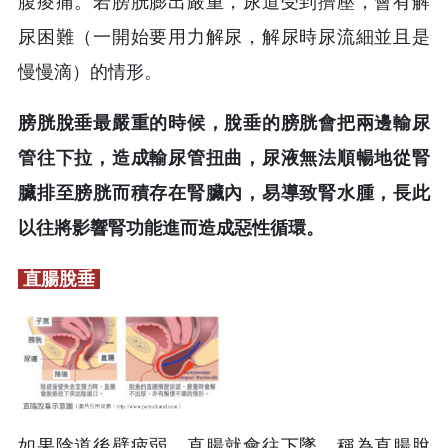
腹痠痛。若膀胱膨出嚴重，尿道受到擠壓，會有解
尿困難（一開始要用力解尿，解尿時尿流細並且是
慢慢滴）的情形。
膀胱脫垂最嚴重的時候，脫垂的膀胱會把兩邊輸尿
管往下拉，造成輸尿管扭曲，尿液無法順暢地從腎
臟排至膀胱而積存在腎臟內，易導致腎水腫，長此
以往將影響腎功能進而造成惡性循環。
直腸脫垂
如果陰道後壁疲弱，直腸就會往下墜，稱為直腸脫