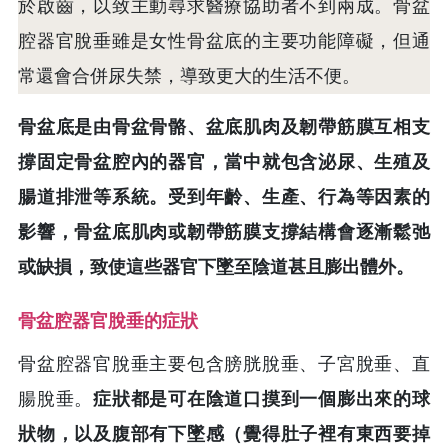
於啟齒，以致主動尋求醫療協助者不到兩成。骨盆
腔器官脫垂雖是女性骨盆底的主要功能障礙，但通
常還會合併尿失禁，導致更大的生活不便。
骨盆底是由骨盆骨骼、盆底肌肉及韌帶筋膜互相支
撐固定骨盆腔內的器官，當中就包含泌尿、生殖及
腸道排泄等系統。受到年齡、生產、行為等因素的
影響，骨盆底肌肉或韌帶筋膜支撐結構會逐漸鬆弛
或缺損，致使這些器官下墜至陰道甚且膨出體外。
骨盆腔器官脫垂的症狀
骨盆腔器官脫垂主要包含膀胱脫垂、子宮脫垂、直
腸脫垂。
症狀都是可在陰道口摸到一個膨出來的球
狀物，以及腹部有下墜感（覺得肚子裡有東西要掉