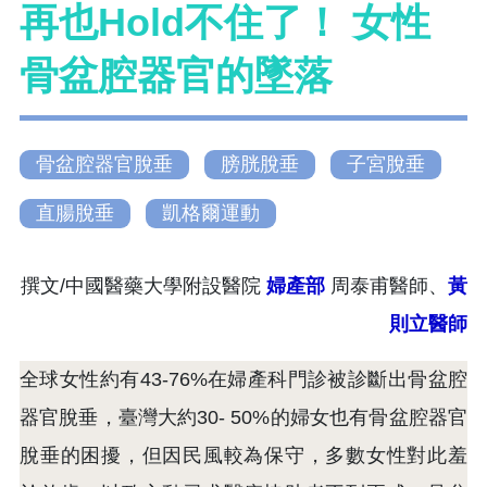
再也Hold不住了！ 女性
骨盆腔器官的墜落
骨盆腔器官脫垂
膀胱脫垂
子宮脫垂
直腸脫垂
凱格爾運動
撰文/中國醫藥大學附設醫院
婦產部
周泰甫醫師、
黃
則立醫師
全球女性約有43-76%在婦產科門診被診斷出骨盆腔
器官脫垂，臺灣大約30- 50%的婦女也有骨盆腔器官
脫垂的困擾，但因民風較為保守，多數女性對此羞