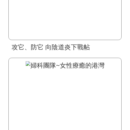
攻它、防它 向陰道炎下戰帖