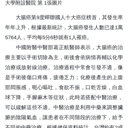
大腸癌第9度蟬聯國人十大癌症榜首，其發生率
年年上升，根據最新統計，大腸癌發生人數已達1萬
5764人，平均每5分6秒就有1人罹癌。
中國附醫中醫部葛正航醫師表示，大腸癌的治
療主要以手術切除為主，術後會依病情再輔以化學
治療或放射線治療。治療過程中常會引發不適，像
是手術後傷口疼痛，疲倦乏力；化療後產生的上腹
部悶脹感，呃心嘔吐，食欲不振，口乾舌燥，白血
球下降，手腳麻木等症狀，此時若搭配中醫治療，
可以緩解這些不適。中醫治療是利用中藥來調整臟
腑的陰陽氣血，讓患者在不同階段的治療下，給予
不同的中藥治療。根據健保資料統計，台灣約有2成