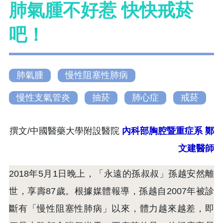
肺氣腫不好惹 快快戒菸
吧！
肺氣腫
慢性阻塞性肺病
慢性支氣管炎
抽菸
肺心症
戒菸
撰文/中國醫藥大學附設醫院
內科部胸腔暨重症系
鄭
文建醫師
2018年5月1日晚上，「永遠的孫叔叔」孫越安然離
世，享壽87歲。根據媒體報導，孫越自2007年被診
斷有「慢性阻塞性肺病」以來，體力越來越差，即