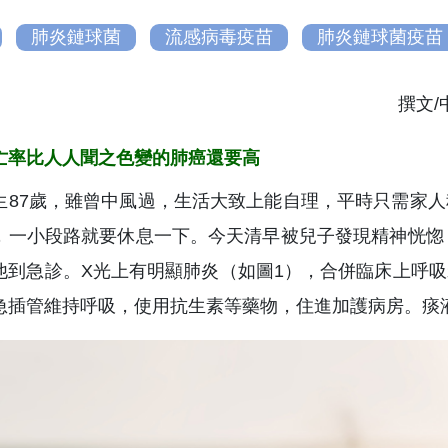
肺炎鏈球菌
流感病毒疫苗
肺炎鏈球菌疫苗
撰文
亡率比人人聞之色變的肺癌還要高
生87歲，雖曾中風過，生活大致上能自理，平時只需家
，一小段路就要休息一下。今天清早被兒子發現精神恍惚
他到急診。X光上有明顯肺炎（如圖1），合併臨床上呼
急插管維持呼吸，使用抗生素等藥物，住進加護病房。痰