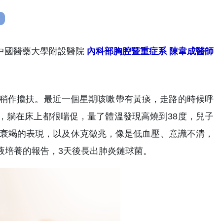
/中國醫藥大學附設醫院
內科部胸腔暨重症系
陳韋成醫師
人稍作攙扶。最近一個星期咳嗽帶有黃痰，走路的時候呼
，躺在床上都很喘促，量了體溫發現高燒到38度，兒子
吸衰竭的表現，以及休克徵兆，像是低血壓、意識不清，
液培養的報告，3天後長出肺炎鏈球菌。