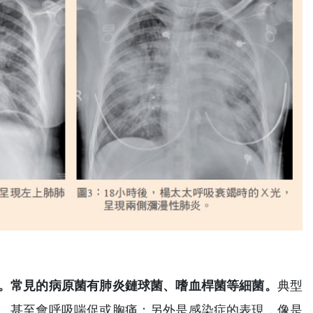
。常見的病原菌有肺炎鏈球菌、嗜血桿菌等細菌。
典型
、甚至會呼吸喘促或胸痛；另外是感染症的表現，像是