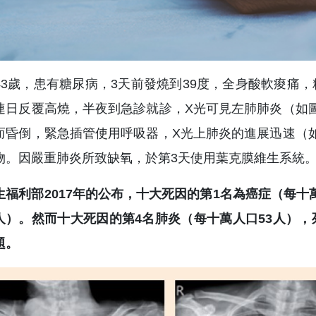
43歲，患有糖尿病，3天前發燒到39度，全身酸軟痠痛
連日反覆高燒，半夜到急診就診，X光可見左肺肺炎（如
而昏倒，緊急插管使用呼吸器，X光上肺炎的進展迅速（
物。因嚴重肺炎所致缺氧，於第3天使用葉克膜維生系統
生福利部2017年的公布，十大死因的第1名為癌症（每十
.2人）。然而十大死因的第4名肺炎（每十萬人口53人
題。