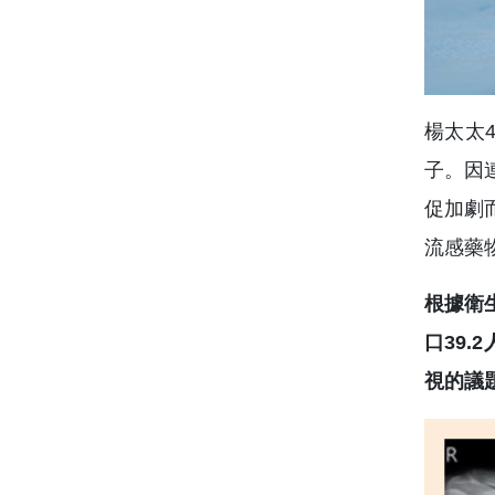
楊太太
子。因
促加劇
流感藥
根據衛
口39
視的議