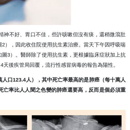
，精神不好、胃口不佳，些許咳嗽但沒有痰，還稍微瀉肚
圖2），因此收住院使用抗生素治療。當天下午因呼吸喘
如圖3）。醫師除了使用抗生素，更根據臨床症狀加上抗
。4天後疾管局回覆，流行性感冒病毒的報告為陽性。
萬人口123.4人），其中死亡率最高的是肺癌（每十萬人
），死亡率比人人聞之色變的肺癌還要高，反而是個必須重