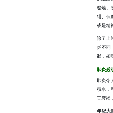
發燒、
紺、低
或是精
除了上
炎不同
狀，如
肺炎必
肺炎令
積水，
官衰竭
年紀大