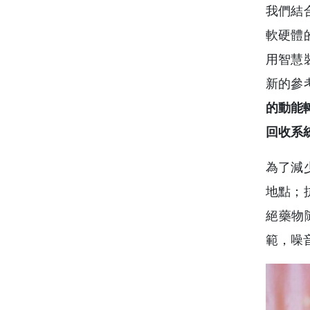
我們結
軟硬體
用智慧
新的參
的動能
回收系
為了減
地點；
絕藥物
範，噪