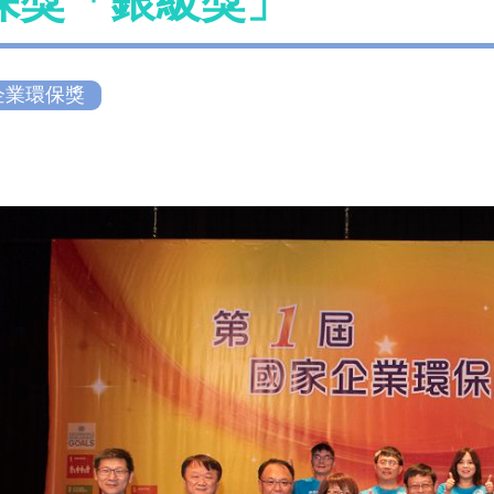
保獎「銀級獎」
企業環保獎