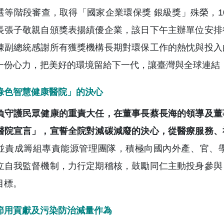
選等階段審查，取得「國家企業環保獎 銀級獎」殊榮，1
長張子敬親自頒獎表揚績優企業，該日下午主辦單位安排
陳副總統感謝所有獲獎機構長期對環保工作的熱忱與投入
一份心力，把美好的環境留給下一代，讓臺灣與全球連結
綠色智慧健康醫院」的決心
負守護民眾健康的重責大任，在董事長蔡長海的領導及董
醫院宣言」，宣誓全院對減碳減廢的決心，從醫療服務、
並責成籌組專責能源管理團隊，積極向國內外產、官、
立自我監督機制，力行定期稽核，鼓勵同仁主動投身參與
目標。
節用貢獻及污染防治減量作為