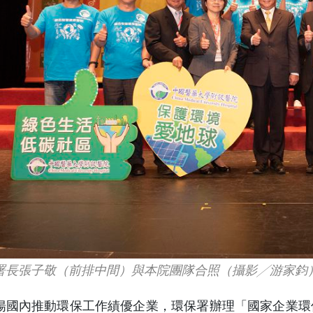
署長張子敬（前排中間）與本院團隊合照（攝影╱游家鈞
揚國內推動環保工作績優企業，環保署辦理「國家企業環