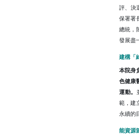
評、決
保署署
總統，
發展盡
建構「
本院身
色健康
運動。
範，建
永續的
能資源