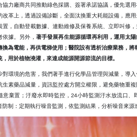
合協力廠商共同推動綠色採購、簽署承諾協議，優先選用
的改革上，透過設備診斷，全面汰換重大耗能設備，應用
裝置，自動登載數據、連動維修及保養系統、立即叫修，
考依據。另外，
著手發展再生能源循環再利用，運用太陽
轉換為電能，再供電梯使用；醫院設有透析治療業務，將
統，用於植物澆灌，來達成能源開源節流的目標。
少對環境的危害，我們著手進行化學品管理與減量，導入
抗生素藥品減量，資訊監控處方開立權限，避免藥物重複
隨意棄置；汙廢水即時監控，24小時監測汙水放流口、
音防制：定期執行噪音監測，依監測結果，分析噪音來源