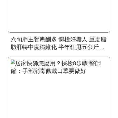
六旬胖主管應酬多 體檢好嚇人 重度脂
肪肝轉中度纖維化 半年狂甩五公斤肥
油 紅字消退中