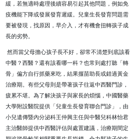
緩，若無適時處理後續容易引起其他問題，例如免
疫機能下降或發展發育遲緩。兒童生長發育問題需
要被發現，找原因，早介入，才有機會扭轉孩子成
長的劣勢。
然而當父母擔心孩子長不好，卻常不清楚到底該看
中醫？西醫？還有該看哪一科？也常到處打聽「轉
骨」偏方自行抓藥來吃，結果揠苗助長或錯過黃金
治療期。有些父母則是帶著孩子往返中西醫門診，
疲累不堪。為了解決孩子與家長的煩惱，中國醫藥
大學附設醫院提供「兒童生長發育聯合門診」，由
小兒遺傳暨內分泌科王仲興主任與中醫兒科林怡君
主治醫師提供中西醫評估與處置建議，治療期間定
期追蹤骨齡等相關重要生長指標，合力幫孩子的生