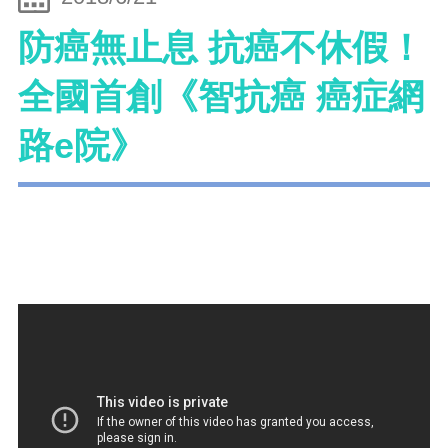
防癌無止息 抗癌不休假！
全國首創《智抗癌 癌症網
路e院》