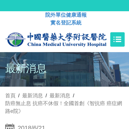
院外單位健康通報
實名登記系統
最新消息
首頁
/
最新消息
/
最新消息
/
防癌無止息 抗癌不休假！全國首創《智抗癌 癌症網
路e院》
2018/6/21