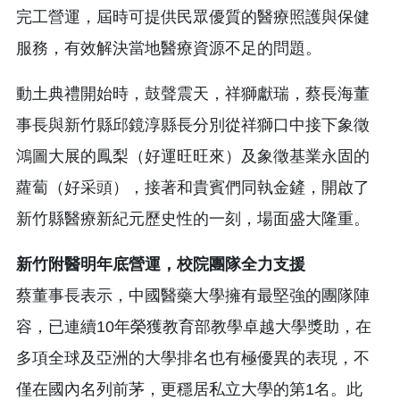
完工營運，屆時可提供民眾優質的醫療照護與保健
服務，有效解決當地醫療資源不足的問題。
動土典禮開始時，鼓聲震天，祥獅獻瑞，蔡長海董
事長與新竹縣邱鏡淳縣長分別從祥獅口中接下象徵
鴻圖大展的鳳梨（好運旺旺來）及象徵基業永固的
蘿蔔（好采頭），接著和貴賓們同執金鏟，開啟了
新竹縣醫療新紀元歷史性的一刻，場面盛大隆重。
新竹附醫明年底營運，校院團隊全力支援
蔡董事長表示，中國醫藥大學擁有最堅強的團隊陣
容，已連續10年榮獲教育部教學卓越大學獎助，在
多項全球及亞洲的大學排名也有極優異的表現，不
僅在國內名列前茅，更穩居私立大學的第1名。此