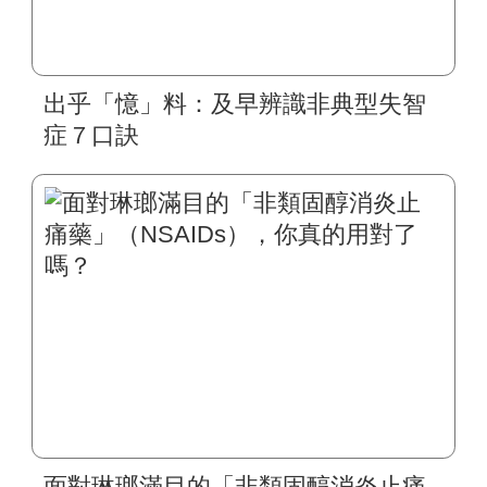
出乎「憶」料：及早辨識非典型失智
症７口訣
面對琳瑯滿目的「非類固醇消炎止痛