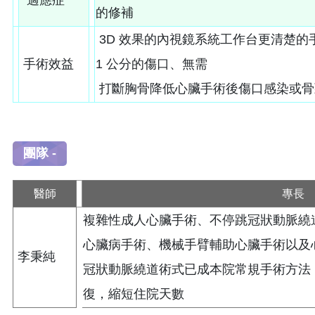
的修補
3D 效果的內視鏡系統工作台更清楚的手
手術效益
1 公分的傷口、無需
打斷胸骨降低心臟手術後傷口感染或骨
團
團隊 -
醫師
專長
複雜性成人心臟手術、不停跳冠狀動脈繞
心臟病手術、機械手臂輔助心臟手術以及
李秉純
冠狀動脈繞道術式已成本院常規手術方法
復，縮短住院天數