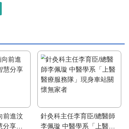
向前進汶
針灸科主任李育臣/總醫師
慧分享筋
李佩璇 中醫學系「上醫醫