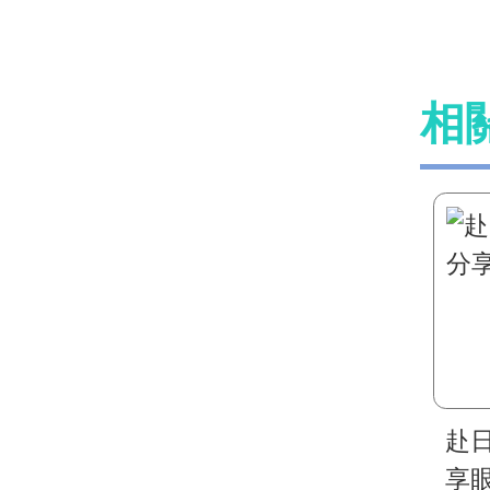
相
赴
享