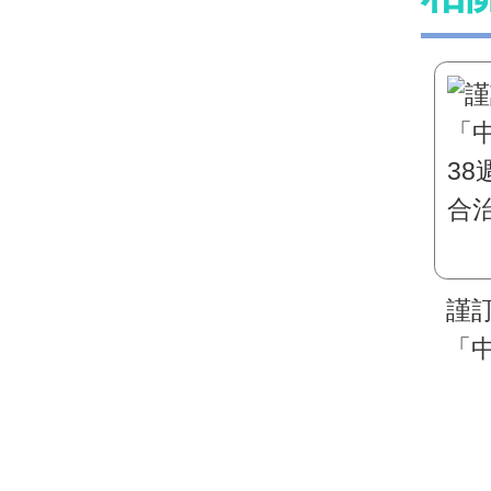
謹訂
「
3
合