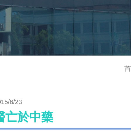
首
015/6/23
醫亡於中藥