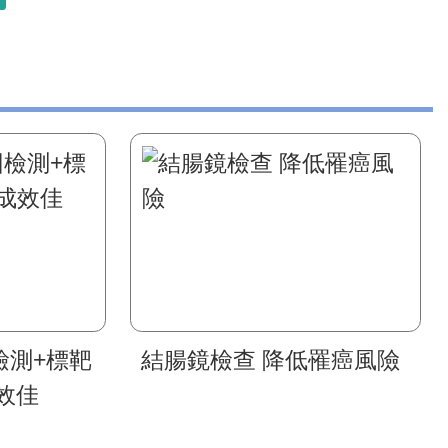
檢測+標靶
結腸鏡檢查 降低罹癌風險
效佳