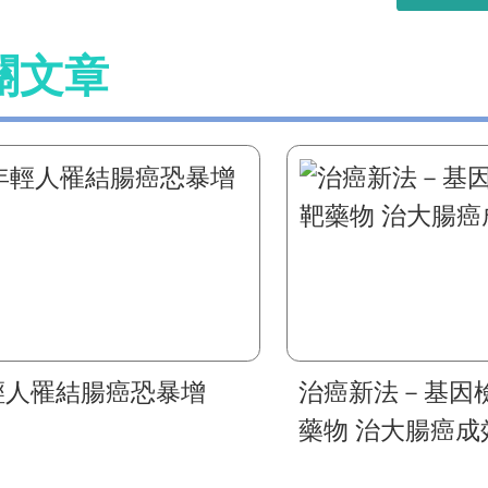
關文章
輕人罹結腸癌恐暴增
治癌新法－基因
藥物 治大腸癌成