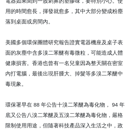
電器如果聞到一股刺鼻的塑膠味，要特別小心。使
用的時間愈長，揮發就愈多，其中大部分變成粉塵
落到桌面或房間內。
美國多個環保團體研究報告證實電器機座及桌子表
面的灰塵中含多溴二苯醚有毒微粒，可能造成人體
健康損害。香港也曾有一名兒童因為整天關在密室
內打電腦，最後出現肝腫大、掉髮等多溴二苯醚中
毒現象。
環保署早在 88 年公告十溴二苯醚為毒化物， 94 年
底又公告八溴二苯醚及五溴二苯醚為毒化物，嚴格
限制使用用途，但隨著科技產品深入生活之中，政