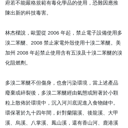
府若不能嚴格規範有毒化學品的使用，恐難因應推
陳出新的科技毒害。
林杰樑說，歐盟從 2006 年起，禁止電子設備使用多
溴二苯醚、2008 禁止家電外殼使用十溴二苯醚。美
加州 2008 年起禁止使用含有五溴及十溴二苯醚的溴
化阻燃劑。
多溴二苯醚不但傷身，也會污染環境，當上述產品
廢棄或碎裂後，多溴二苯醚經由氣態或附著於小顆
粒上散佈於環境中，沉入河川底泥進入食物鏈中。
環保署於九十四年間，針對蘭陽溪、後龍溪、大甲
溪、烏溪、八掌溪、鳳山溪，還有香山河、鹿港溪