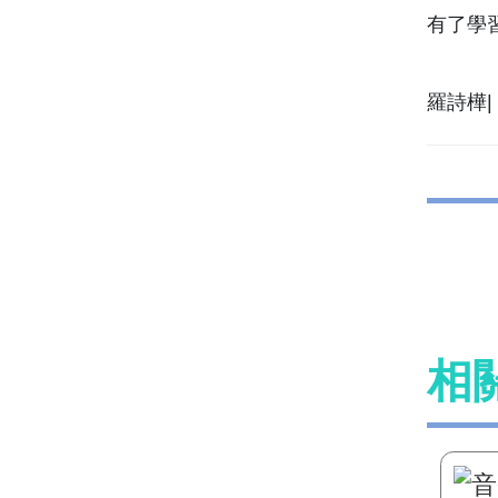
有了學
羅詩樺| 
相