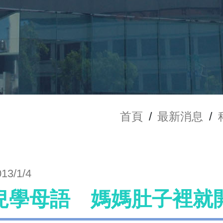
首頁
/
最新消息
/
013/1/4
兒學母語 媽媽肚子裡就