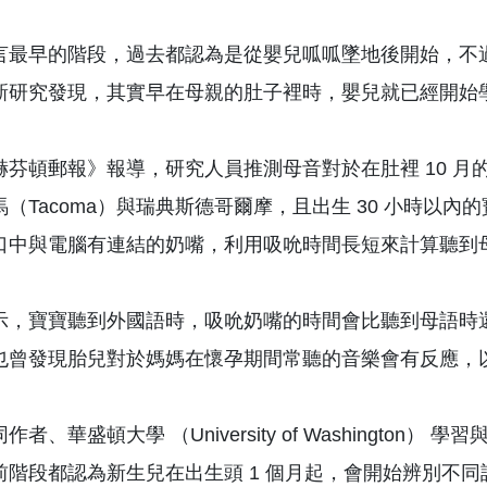
最早的階段，過去都認為是從嬰兒呱呱墜地後開始，不過由華盛頓大學
新研究發現，其實早在母親的肚子裡時，嬰兒就已經開始
赫芬頓郵報》報導，研究人員推測母音對於在肚裡 10 月
馬（Tacoma）與瑞典斯德哥爾摩，且出生 30 小時以
口中與電腦有連結的奶嘴，利用吸吮時間長短來計算聽到
示，寶寶聽到外國語時，吸吮奶嘴的時間會比聽到母語時
也曾發現胎兒對於媽媽在懷孕期間常聽的音樂會有反應，
者、華盛頓大學 （University of Washington） 學
前階段都認為新生兒在出生頭 1 個月起，會開始辨別不同