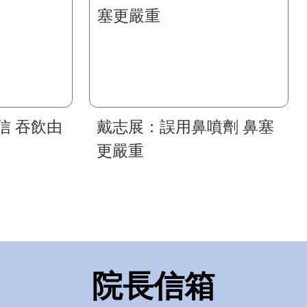
信 吞飲由
戴志展：誤用鼻噴劑 鼻塞
更嚴重
院長信箱