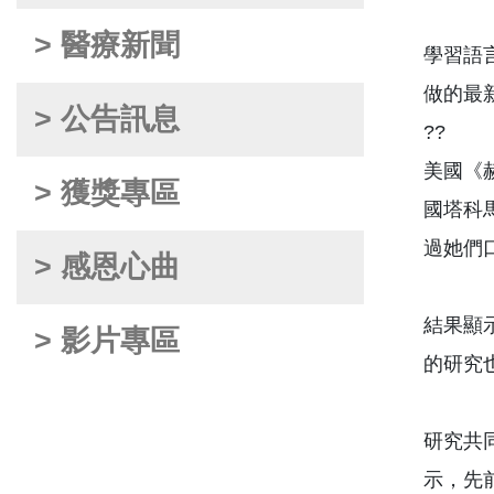
> 醫療新聞
學習語言
做的最
> 公告訊息
??
美國《
> 獲獎專區
國塔科
過她們
> 感恩心曲
結果顯
> 影片專區
的研究
研究共同作
示，先