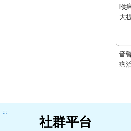
音
癌
提
:::
社群平台