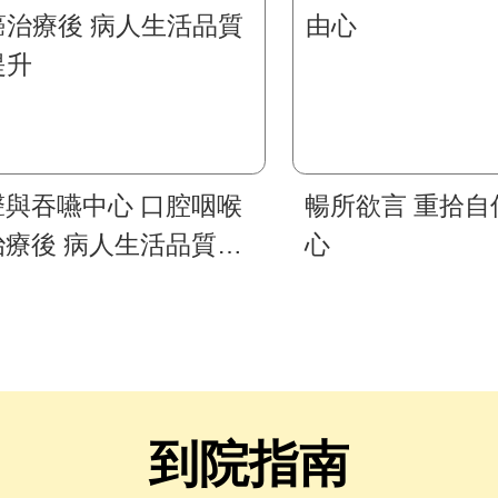
聲與吞嚥中心 口腔咽喉
暢所欲言 重拾自
治療後 病人生活品質大
心
升
到院指南