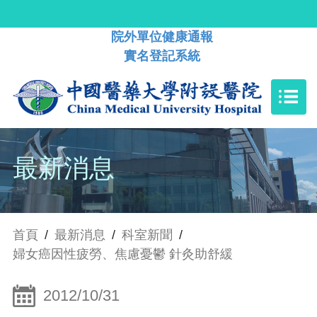
院外單位健康通報
實名登記系統
最新消息
首頁
/
最新消息
/
科室新聞
/
婦女癌因性疲勞、焦慮憂鬱 針灸助舒緩
2012/10/31