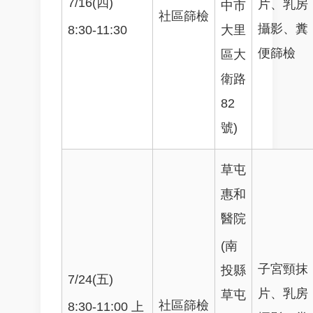
7/16(四)
片、乳房
中市
社區篩檢
攝影、糞
8:30-11:30
大里
便篩檢
區大
衛路
82
號)
草屯
惠和
醫院
(南
子宮頸抹
投縣
7/24(五)
片、乳房
草屯
社區篩檢
8:30-11:00 上