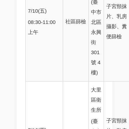
(臺
子宮頸抹
7/10(五)
中市
片、乳房
社區篩檢
08:30-11:00
北區
攝影、糞
上午
永興
便篩檢
街
301
號 4
樓)
大里
區衛
生所
子宮頸抹
(臺