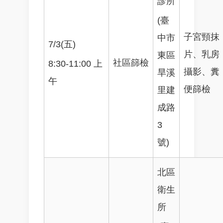
診所
(臺
子宮頸抹
中市
7/3(五)
片、乳房
東區
社區篩檢
8:30-11:00 上
攝影、糞
旱溪
午
便篩檢
里建
成路
3
號)
北區
衛生
所