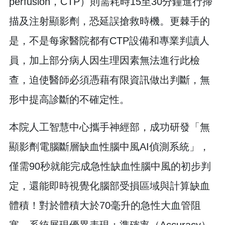
perfusion，CTP）則需耗時15至30分鐘進行掃
描及注射顯影劑，恐延誤搶救時機。更棘手的
是，不是每家醫院都有CTP設備和專業判讀人
員，加上部分病人因生理因素無法進行此檢
查，迫使醫師必須憑藉有限資訊做出判斷，無
形中提高診斷的不確定性。
本院人工智慧中心攜手神經部，成功研發「無
顯影劑電腦斷層缺血性腦中風AI偵測系統」，
僅需90秒就能完成急性缺血性腦中風的初步判
定，還能即時視覺化腦部受損區域與計算缺血
體積！對於體積大於70毫升的急性大血管阻