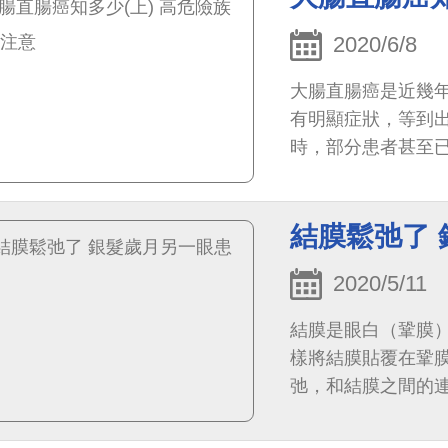
2020/6/8
大腸直腸癌是近幾
有明顯症狀，等到
時，部分患者甚至已
罹患率約1.48：1。
結膜鬆弛了
2020/5/11
結膜是眼白（鞏膜
樣將結膜貼覆在鞏
弛，和結膜之間的
層，因而形成一層或