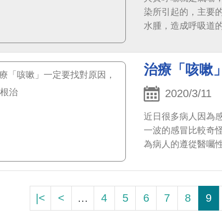
染所引起的，主要
水腫，造成呼吸道
通常喘鳴是氣喘的一種
治療「咳嗽
2020/3/11
近日很多病人因為
一波的感冒比較奇
為病人的遵從醫囑
|<
<
…
4
5
6
7
8
9