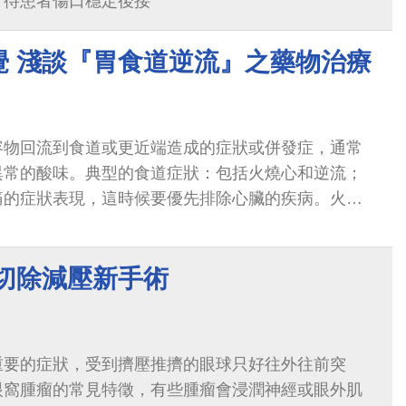
。待患者傷口穩定後接
覺 淺談『胃食道逆流』之藥物治療
容物回流到食道或更近端造成的症狀或併發症，通常
異常的酸味。典型的食道症狀：包括火燒心和逆流；
痛的症狀表現，這時候要優先排除心臟的疾病。火燒
生...
 切除減壓新手術
重要的症狀，受到擠壓推擠的眼球只好往外往前突
眼窩腫瘤的常見特徵，有些腫瘤會浸潤神經或眼外肌