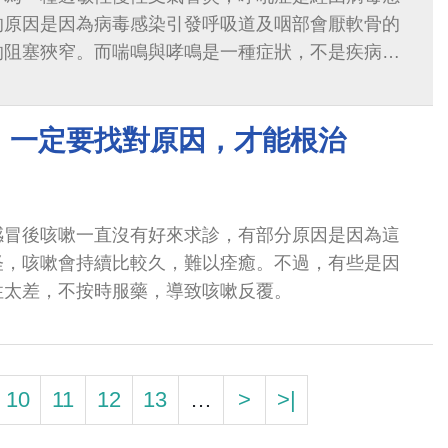
的原因是因為病毒感染引發呼吸道及咽部會厭軟骨的
的阻塞狹窄。而喘鳴與哮鳴是一種症狀，不是疾病，
表徵...
」一定要找對原因，才能根治
感冒後咳嗽一直沒有好來求診，有部分原因是因為這
怪，咳嗽會持續比較久，難以痊癒。不過，有些是因
性太差，不按時服藥，導致咳嗽反覆。
10
11
12
13
…
>
>|