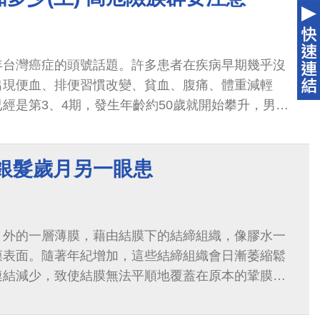
年台灣癌症的頭號話題。許多患者在疾病早期幾乎沒
出現便血、排便習慣改變、貧血、腹痛、體重減輕
經是第3、4期，發生年齡約50歲就開始攀升，男女
 銀髮歲月另一眼患
）外的一層薄膜，藉由結膜下的結締組織，像膠水一
膜表面。隨著年紀增加，這些結締組織會日漸萎縮鬆
連結減少，致使結膜無法平順地覆蓋在原本的鞏膜外
多層的皺褶，堆積在下眼瞼內側...