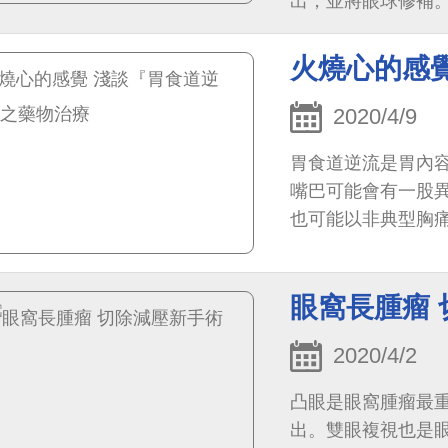
出，並將眼球修補
火燒心的感
2020/4/9
胃食道逆流是胃內
嘴巴可能會有一股
也可能以非典型胸
心的感覺通常在飯後發
眼窩長腫瘤
2020/4/2
凸眼是眼窩腫瘤最
出。雙眼複視也是