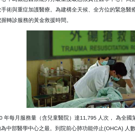
救手術與重症加護醫療。為建構全天候、全方位的緊急醫
把握轉診服務的黃金救援時間。
20 年每月服務量（含兒童醫院）達11,795 人次， 為全
，均為中部醫學中心之最。到院前心肺功能停止(OHCA) 