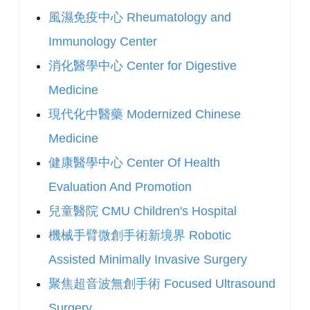
風濕免疫中心 Rheumatology and
Immunology Center
消化醫學中心 Center for Digestive
Medicine
現代化中醫藥 Modernized Chinese
Medicine
健康醫學中心 Center Of Health
Evaluation And Promotion
兒童醫院 CMU Children's Hospital
機械手臂微創手術新境界 Robotic
Assisted Minimally Invasive Surgery
聚焦超音波無創手術 Focused Ultrasound
Surgery