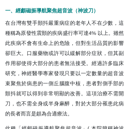
一、經顱磁振導航聚焦超音波（神波刀）
在台灣有雙手顫抖嚴重病症的老年人不在少數，這
種稱為原發性震顫的疾病盛行率可達4% 以上。雖然
此疾病不會有生命上的危險，但對生活品質的影響
卻巨大。口服藥物或許可以緩解部分症狀，但其副
作用卻使得大部分的患者無法接受。經過許多臨床
研究，神經醫學專家發現只要以一定數量的超音波
束聚焦於病患的一側丘腦腹中核，患者對側手部的
顫抖就可以得到非常明顯的改善。這項治療不需開
刀，也不需全身或半身麻醉，對於大部分罹患此病
的長者而言是頗為合適療法。
此種「經顱磁振導航聚焦超音波」( 本院簡稱神波