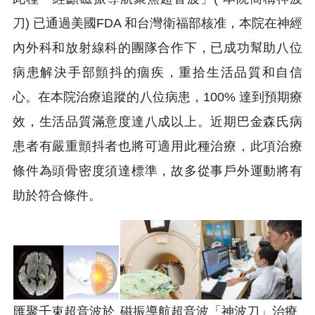
刀) 已通過美國FDA 和台灣衛福部核准，本院在神經
內外科和放射線科的團隊合作下，已成功幫助八位
病患解決手部顫抖的痼疾，重拾生活品質和自信
心。在本院治療追蹤的八位病患，100% 達到預期療
效，生活品質滿意度達八成以上。近期巴金森氏病
患者有嚴重顫抖者也將可適用此種治療，此項治療
條件為頭骨密度須達標準，故多從事戶外運動將有
助於符合條件。
匯聚千束超音波於
磁振導航超音波「神波刀」治療