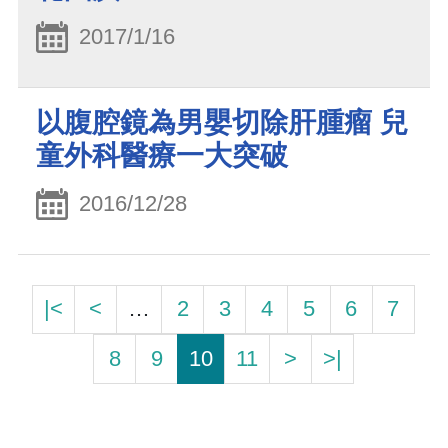
2017/1/16
以腹腔鏡為男嬰切除肝腫瘤 兒
童外科醫療一大突破
2016/12/28
|<
<
…
2
3
4
5
6
7
8
9
10
11
>
>|