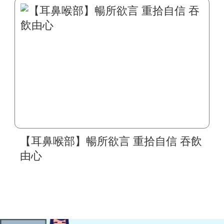
【耳鼻喉部】暢所欲言 重拾自信 吞飲
由心