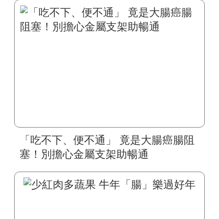
「腹腔溫熱化療」 成功逆轉病情 正子
攝影零檢出
「吃不下、便不通」 竟是大腸癌腸阻
塞！別擔心金屬支架助暢通