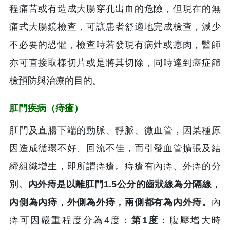
程痛苦或有造成大腸穿孔出血的危險，但現在的無
痛式大腸鏡檢查，可讓患者舒適地完成檢查，減少
不必要的恐懼，檢查時若發現有病灶或瘜肉，醫師
亦可直接取樣切片或是將其切除，同時達到癌症篩
檢預防與治療的目的。
肛門疾病（痔瘡）
肛門及直腸下端的動脈、靜脈、微血管，因某種原
因造成循環不好、回流不佳，而引發血管擴張及結
締組織增生，即所謂痔瘡。痔瘡有內痔、外痔的分
別。
內外痔是以離肛門1.5公分的齒狀線為分隔線，
內側為內痔，外側為外痔，兩側都有為內外痔。
內
痔可因嚴重程度分為4度：
第1度
：腹壓增大時