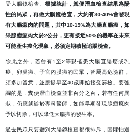
受大腸鏡檢查。
根據統計，糞便潛血檢查結果為陽
性的民眾，再做大腸鏡檢查，大約有30-40%會發現
有大腸瘜肉的問題，其中10-15%為大腸直腸癌，如
果腺瘤瘜肉大於2公分，更有接近50%的機率在未來
可能產生癌化現象，必須定期積極追蹤檢查。
除此之外，若曾有1至2等親罹患大腸直腸癌或乳
癌、卵巢癌、子宮內膜癌的民眾，皆屬高危險群，
須多加留意，並應提早至40歲開始接受篩檢。要強
調的是，糞便潛血檢查並非百分之百，若有任何異
狀，仍應就診於專科醫師，如能早期發現腺瘤瘜肉
予以切除，可以降低大腸癌的發生率。
過去民眾只要聽到大腸鏡檢查都很排斥，因懼怕過