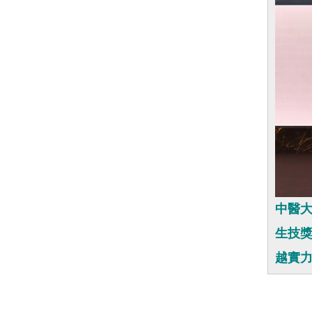
中醫大
生技
越實