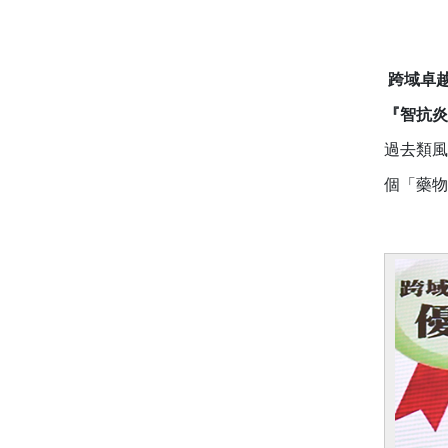
跨域卓越
『智抗炎
過去類風
個「藥物