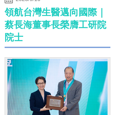
領航台灣生醫邁向國際｜
蔡長海董事長榮膺工研院
院士