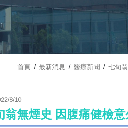
首頁
/
最新消息
/
醫療新聞
/
七旬翁
022/8/10
旬翁無煙史 因腹痛健檢意