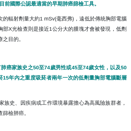
，是目前國際公認最適當的早期肺癌篩檢工具。
輻射劑量大約1 mSv(毫西弗)，遠低於傳統胸部電腦
相較於胸部X光檢查則是接近1公分大的腫塊才會被發現，低劑
療之目的。
肺癌家族史之50至74歲男性或45至74歲女性，以及50
戒菸15年內之重度吸菸者兩年一次的低劑量胸部電腦斷層
家族史、因疾病或工作環境暴露擔心為高風險族群者，
查篩檢肺癌。