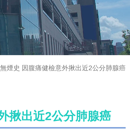
無煙史 因腹痛健檢意外揪出近2公分肺腺癌
外揪出近2公分肺腺癌