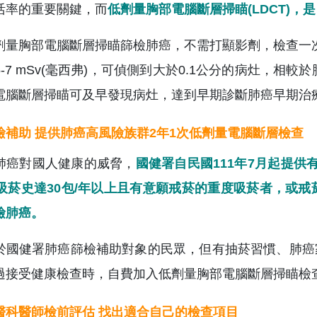
活率的重要關鍵，而
低劑量胸部電腦斷層掃瞄(LDCT)
劑量胸部電腦斷層掃瞄篩檢肺癌，不需打顯影劑，檢查一次的
5-7 mSv(毫西弗)，可偵側到大於0.1公分的病灶，
電腦斷層掃瞄可及早發現病灶，達到早期診斷肺癌早期治
檢補助 提供肺癌高風險族群2年1次低劑量電腦斷層檢查
肺癌對國人健康的威脅，
國健署自民國111年7月起提供有
歲吸菸史達30包/年以上且有意願戒菸的重度吸菸者，或
檢肺癌。
於國健署肺癌篩檢補助對象的民眾，但有抽菸習慣、肺癌
過接受健康檢查時，自費加入低劑量胸部電腦斷層掃瞄檢
醫科醫師檢前評估 找出適合自己的檢查項目