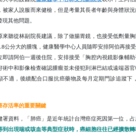
，被家人說服而來健檢，但是考量其長者年齡與身體狀況
發現其他問題。
原來聽從林副院長建議，除了做腸胃鏡，也接受低劑量胸
1.8公分大的腫塊，健康醫學中心人員隨即安排阿伯再接
立即請阿伯一週後住院，安排接受「胸腔內視鏡影像輔助
好術中和影像檢查確認腫瘤並未侵犯到淋巴結或遠端器官
顯不適，後續配合口服抗癌藥物及每月定期門診追蹤下
癌存活率的重要關鍵
健署資料，「肺癌」是近年統計台灣癌症死因第一位，占
等到出現喘或咳血等典型症狀時，癌細胞往往已經擴散轉