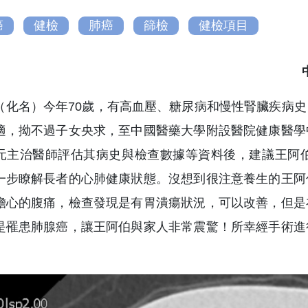
癌
健檢
肺癌
篩檢
健檢項目
（化名）今年70歲，有高血壓、糖尿病和慢性腎臟疾病
適，拗不過子女央求，至中國醫藥大學附設醫院健康醫學
元主治醫師評估其病史與檢查數據等資料後，建議王阿
一步瞭解長者的心肺健康狀態。沒想到很注意養生的王阿
擔心的腹痛，檢查發現是有胃潰瘍狀況，可以改善，但是
是罹患肺腺癌，讓王阿伯與家人非常震驚！所幸經手術進