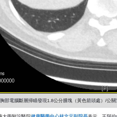
胸部電腦斷層掃瞄發現1.8公分腫塊（黃色箭頭處）/公關
藥大學附設醫院
健康醫學中心林文元副院長
表示，王阿伯