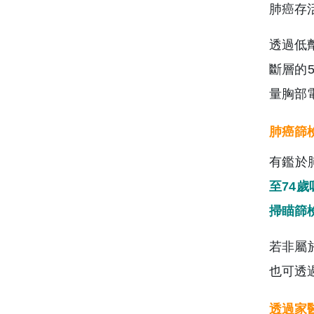
肺癌存
透過低
斷層的
量胸部
肺癌篩
有鑑於
至74
掃瞄篩
若非屬
也可透
透過家