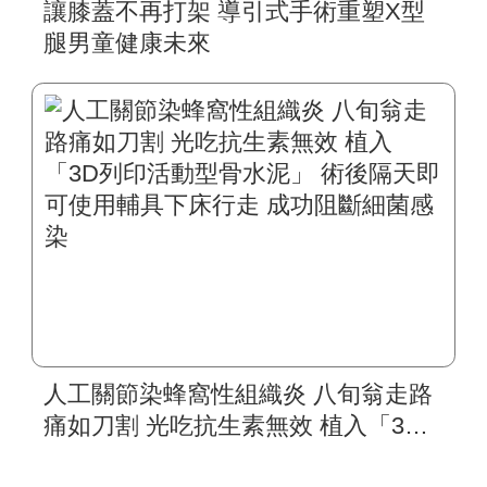
讓膝蓋不再打架 導引式手術重塑X型
腿男童健康未來
人工關節染蜂窩性組織炎 八旬翁走路
痛如刀割 光吃抗生素無效 植入「3D
列印活動型骨水泥」 術後隔天即可使