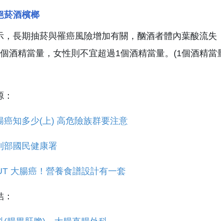
絕菸酒檳榔
示，長期抽菸與罹癌風險增加有關，酗酒者體內葉酸流失
個酒精當量，女性則不宜超過1個酒精當量。(1個酒精當量=26
源：
腸癌知多少(上) 高危險族群要注意
利部國民健康署
OUT 大腸癌！營養食譜設計有一套
結：