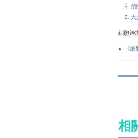
預
大
細胞治
《細
相