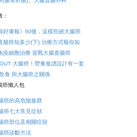
(腸胃肝膽)
、
大腸直腸外科
讀：
篩好康報》50後，這樣拒絕大腸癌
直腸癌知多少(下) 治療方式報你知
免疫細胞治療 迎戰大腸直腸癌
T OUT 大腸癌！營養食譜設計有一套
 飲食 與大腸癌之關係
腸癌懶人包
腸癌的高危險族群
腸癌七大常見症狀
腸癌部位及相關症狀
腸癌診斷方法