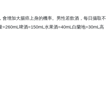
，會增加大腸癌上身的機率。男性若飲酒，每日攝取不
0mL啤酒=150mL水果酒=40mL白蘭地=30mL高