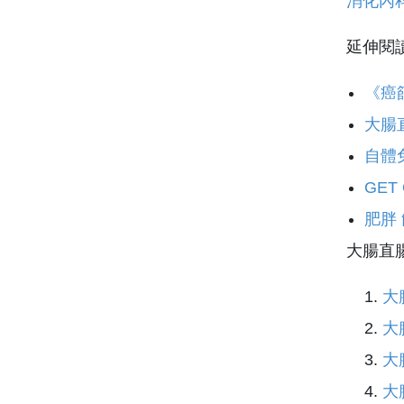
消化內科
延伸閱
《癌
大腸
自體
GE
肥胖
大腸直
大
大
大
大