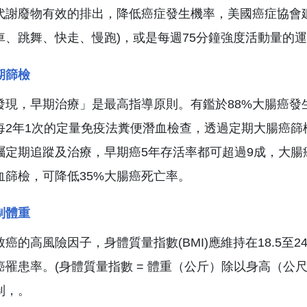
代謝廢物有效的排出，降低癌症發生機率，美國癌症協會建
車、跳舞、快走、慢跑)，或是每週75分鐘強度活動量的運
期篩檢
發現，早期治療」是最高指導原則。有鑑於88%大腸癌發生
每2年1次的定量免疫法糞便潛血檢查，透過定期大腸癌
囑定期追蹤及治療，早期癌5年存活率都可超過9成，大腸
血篩檢，可降低35%大腸癌死亡率。
制體重
致癌的高風險因子，身體質量指數(BMI)應維持在18.5
癌罹患率。(身體質量指數 = 體重（公斤）除以身高（公
制，。