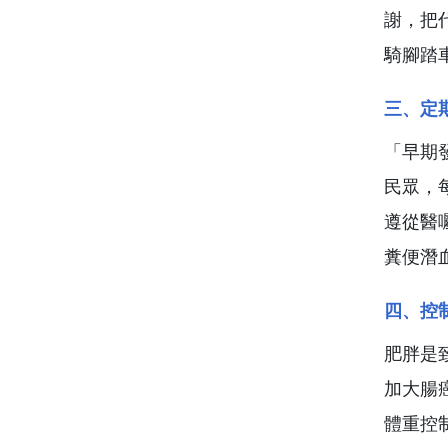
謝，把
騎腳踏
三、定
「早期
民眾，
遵從醫
糞便潛
四、控
肥胖是
加大腸
體重控