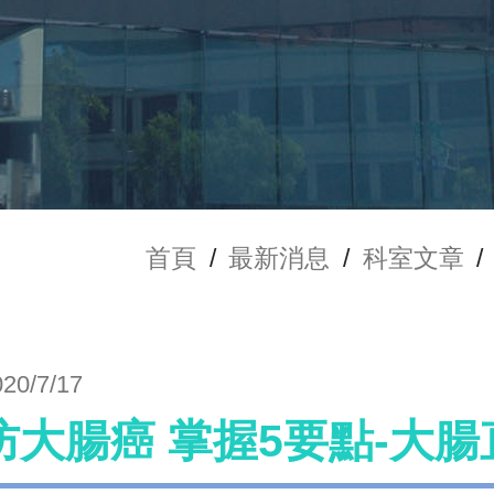
首頁
/
最新消息
/
科室文章
/
020/7/17
防大腸癌 掌握5要點-大腸