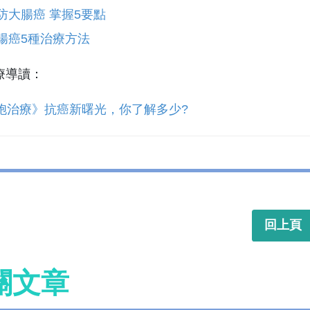
防大腸癌 掌握5要點
腸癌5種治療方法
療導讀：
胞治療》抗癌新曙光，你了解多少?
回上頁
關文章