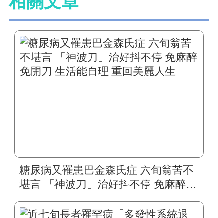
相關文章
糖尿病又罹患巴金森氏症 六旬翁苦不
堪言 「神波刀」治好抖不停 免麻醉免
開刀 生活能自理 重回美麗人生