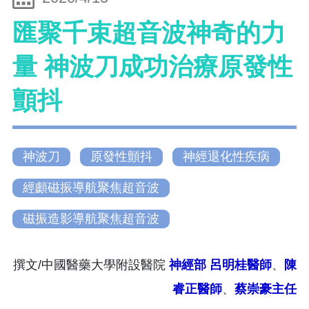
匯聚千束超音波神奇的力
量 神波刀成功治療原發性
顫抖
神波刀
原發性顫抖
神經退化性疾病
經顱磁振導航聚焦超音波
磁振造影導航聚焦超音波
撰文/中國醫藥大學附設醫院
神經部
呂明桂醫師
、
陳
睿正醫師
、
蔡崇豪主任