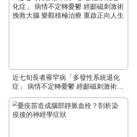
近七旬長者罹罕病「多發性系統退化
症」 病情不定轉憂鬱 經顱磁刺激術挽
救大腦 樂觀積極治療 重啟正向人生