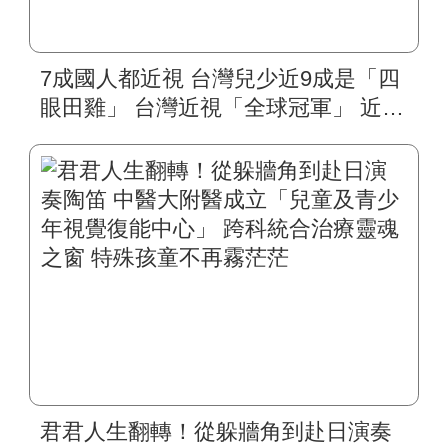
7成國人都近視 台灣兒少近9成是「四
眼田雞」 台灣近視「全球冠軍」 近視
雷射、角膜塑型等治療夯 中醫大附醫
眼科醫學中心：首重角膜安全
君君人生翻轉！從躲牆角到赴日演奏