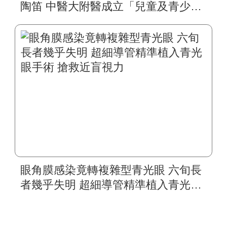
陶笛 中醫大附醫成立「兒童及青少年
視覺復能中心」 跨科統合治療靈魂之
窗 特殊孩童不再霧茫茫
眼角膜感染竟轉複雜型青光眼 六旬長
者幾乎失明 超細導管精準植入青光眼
手術 搶救近盲視力