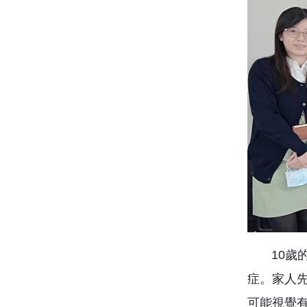
10歲的
症。家人
可能視覺