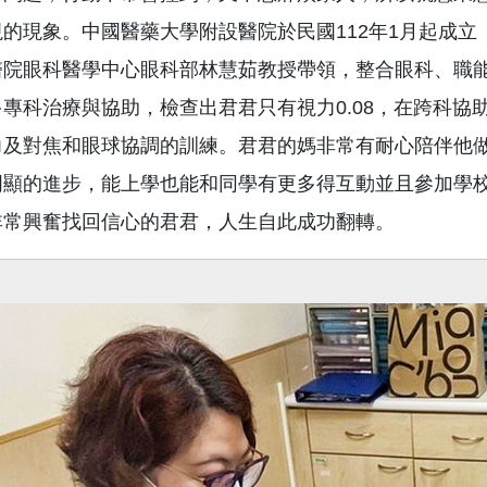
的現象。中國醫藥大學附設醫院於民國112年1月起成
醫院眼科醫學中心眼科部林慧茹教授帶領，整合眼科、職
專科治療與協助，檢查出君君只有視力0.08，在跨科
力及對焦和眼球協調的訓練。君君的媽非常有耐心陪伴他
明顯的進步，能上學也能和同學有更多得互動並且參加學
非常興奮找回信心的君君，人生自此成功翻轉。