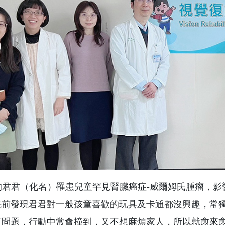
君君（化名）罹患兒童罕見腎臟癌症-威爾姆氏腫瘤，影
先前發現君君對一般孩童喜歡的玩具及卡通都沒興趣，常
有問題，行動中常會撞到，又不想麻煩家人，所以就愈來