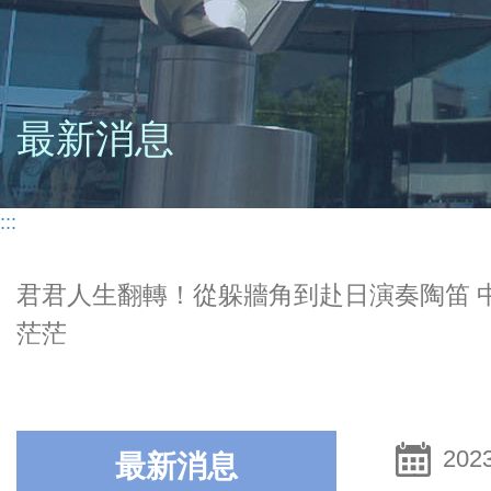
最新消息
:::
君君人生翻轉！從躲牆角到赴日演奏陶笛 
茫茫
2023
最新消息