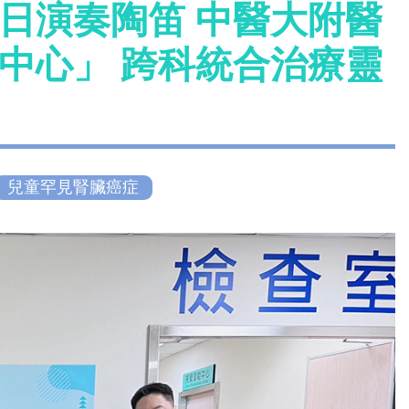
日演奏陶笛 中醫大附醫
中心」 跨科統合治療靈
兒童罕見腎臟癌症