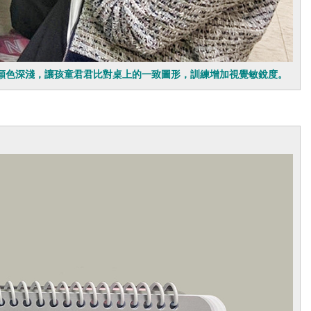
顏色深淺，讓孩童君君比對桌上的一致圖形，訓練增加視覺敏銳度。