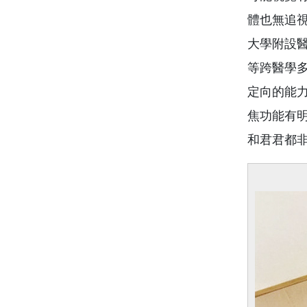
體也無追視
大學附設
等跨醫學多
定向的能
焦功能有
和君君都