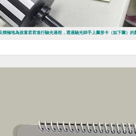
及積極地為孩童君君進行驗光過程，透過驗光師手上圖形卡（如下圖）的