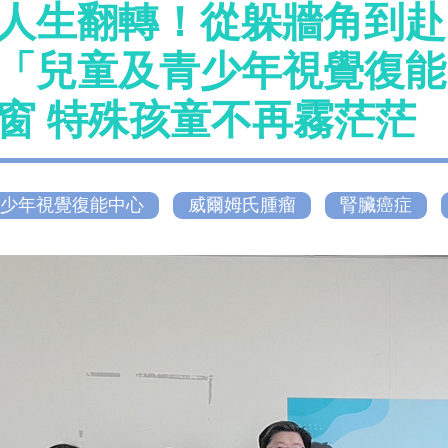
人生翻轉！從躲牆角到赴
「兒童及青少年視覺復能
窗 特殊孩童不再霧茫茫
少年視覺復能中心
威爾姆氏腫瘤
腎臟癌症