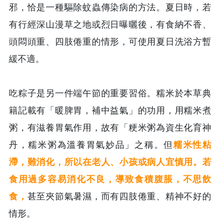
邪，恰是一種驅除蚊蟲傳染病的方法。夏日時，若
有行經深山漫草之地或烈日曝曬後，有食納不香、
頭悶頭重、四肢倦重的情形，可使用夏日洗浴方暫
緩不適。
吃粽子是另一件端午節的重要習俗。糯米於本草典
籍記載有「暖脾胃，補中益氣」的功用，用糯米煮
粥，有滋養胃氣作用，故有「粳米粥為資生化育神
丹，糯米粥為溫養胃氣妙品」之稱。但
糯米性粘
滯，難消化，所以在老人、小孩或病人宜慎用。若
食用過多容易消化不良，導致食積腹脹，不思飲
食，
甚至夾節氣暑濕，而有四肢倦重、精神不好的
情形。