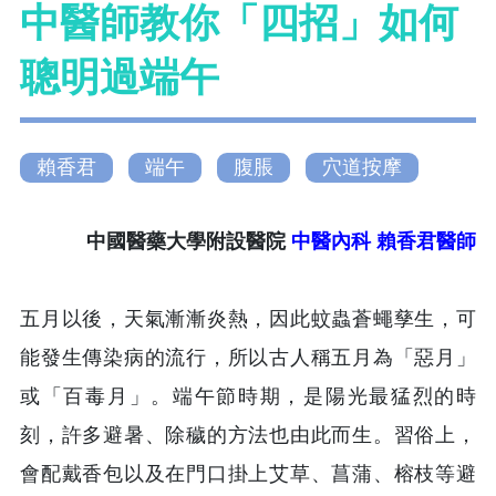
中醫師教你「四招」如何
聰明過端午
賴香君
端午
腹脹
穴道按摩
中國醫藥大學附設醫院
中醫內科 賴香君醫師
五月以後，天氣漸漸炎熱，因此蚊蟲蒼蠅孳生，可
能發生傳染病的流行，所以古人稱五月為「惡月」
或「百毒月」。端午節時期，是陽光最猛烈的時
刻，許多避暑、除穢的方法也由此而生。習俗上，
會配戴香包以及在門口掛上艾草、菖蒲、榕枝等避