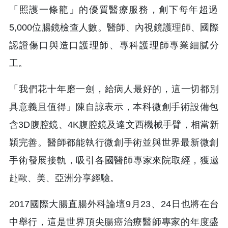
「照護一條龍」的優質醫療服務，
創下每年超過
5,000位腸鏡檢查人數。醫師、內視鏡護理師、國
際
認證傷口與造口護理師、專科護理師專業細膩分
工。
「我們花十年磨一劍，給病人最好的，這一切都別
具意義且值得」陳
自諒表示，本科微創手術設備包
含3D腹腔鏡、4K腹腔鏡及達文西
機械手臂，相當新
穎完善。醫師都能執行微創手術並與世界最新微創
手術發展接軌，吸引各國醫師專家來院取經，獲邀
赴歐、美、亞洲分
享經驗。
2017國際大腸直腸外科論壇9月23、24日也將在台
中舉行，
這是世界頂尖腸癌治療醫師專家的年度盛