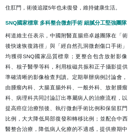
住肛門，術後追蹤5年也未復發，維持健康生活。
SNQ國家標章 多科整合微創手術 細膩分工堅強團隊
柯道維主任表示，中國附醫直腸癌卓越團隊在「術
後快速恢復路徑」
與「經自然孔洞微創傷口手術」
均獲得SNQ國家品質標章；更整合
包含放射影像
科、核子醫學等科，利用核磁共振和正子攝影提供
準確
清晰的影像檢查判讀。定期舉辦病例討論會，
由腫瘤內科、
大腸直腸外科、一般外科、放射腫瘤
科、
病理科共同討論訂出專屬病人的治療流程，以
提高癌症治療預後、
執行微創手術比例和保留肛門
比例，大大降低局部復發和轉移比例；
並配合中西
醫整合治療，降低病人化療的不適感，
提供療期中