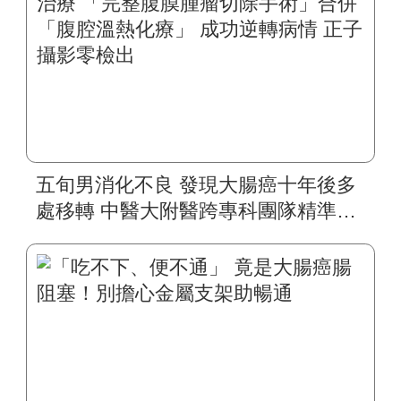
五旬男消化不良 發現大腸癌十年後多
處移轉 中醫大附醫跨專科團隊精準治
療 「完整腹膜腫瘤切除手術」合併
「腹腔溫熱化療」 成功逆轉病情 正子
攝影零檢出