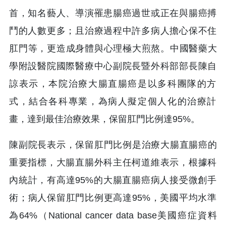
首，知名藝人、導演
罹患腸癌過世或正在與腸癌搏
鬥的人數更多；且治療過程中許多病人
擔心保不住
肛門等，更造成身體與心理極大煎熬。中國醫藥大
學附設
醫院國際醫療中心副院長暨外科部部長陳自
諒表示，
本院治療大腸直腸癌是以多科團隊的方
式，結合各科專業，為病人擬
定個人化的治療計
畫，達到最佳治療效果，保留肛門比例達95%。
陳副院長表示，保留肛門比例是治療大腸直腸癌的
重要指標，大腸直
腸外科主任柯道維表示，根據科
內統計，有高達95%的大腸直腸癌
病人接受微創手
術；病人保留肛門比例更高達95%，美國平均水準
為64%（National cancer data base美國癌症資料