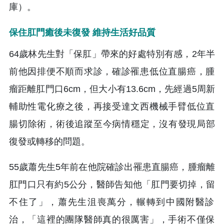
庫）。
保住肛門癒後未復發 維持生活好品質
64歲林先生對「保肛」帶來的好處特別有感，2年半
前他因排便不
順而求診，確診罹患低位直腸癌，腫
瘤距離肛門口6cm，但大小有
13.6cm，先經過5周新
輔助性電化療之後，再接受達文西機械
手臂低位直
腸切除術，術後追蹤至今病情穩定，沒有發現局部
復發或
轉移的問題。
55歲蕭先生5年前在他院確診出罹患直腸癌，腫瘤離
肛門口只有約
5公分，醫師告知他「肛門要切掉，留
不住了」，蕭先生沮喪萬分，
輾轉到中國附醫診
治，「這裡的團隊醫師真的很厲害」，手術不僅保