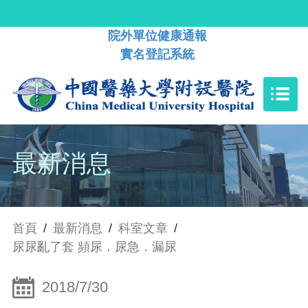
院外單位健康通報
實名登記系統
最新消息
首頁
/
最新消息
/
科室文章
/
尿尿亂了套 頻尿．尿急．漏尿
2018/7/30