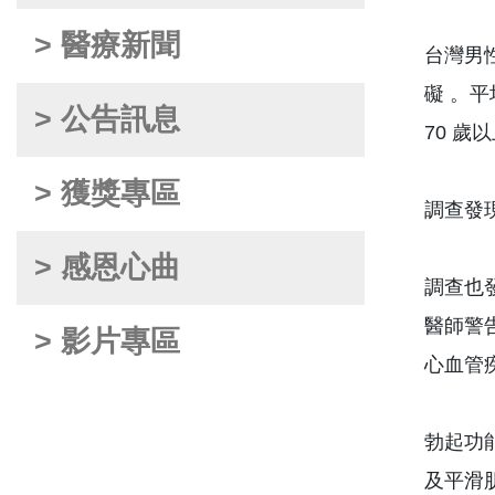
> 醫療新聞
台灣男性
礙 。平
> 公告訊息
70 歲
> 獲獎專區
調查發現
> 感恩心曲
調查也
醫師警
> 影片專區
心血管
勃起功
及平滑