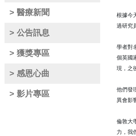
> 醫療新聞
根據今
過研究
> 公告訊息
學者對名
> 獲獎專區
個英國
現，之
> 感恩心曲
他們發
> 影片專區
異會影
倫敦大學學
力，我