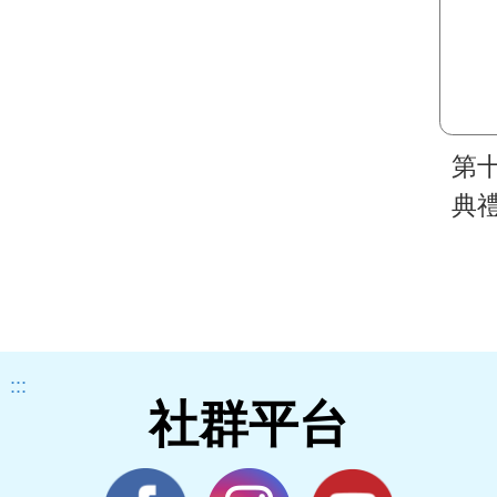
第
典
:::
社群平台