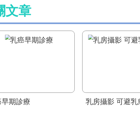
關文章
癌早期診療
乳房攝影 可避乳