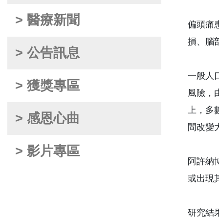
> 醫療新聞
偏頭痛
損、腦
> 公告訊息
一般人
> 獲獎專區
風險，
上，多
> 感恩心曲
間改變
> 影片專區
阿許納
或出現
研究結