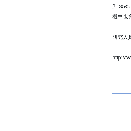
升 3
機率也會
研究人
http:
.