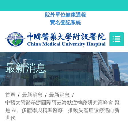
院外單位健康通報
實名登記系統
最新消息
首頁
/
最新消息
/
最新消息
/
中醫大附醫舉辦國際阿茲海默症轉譯研究高峰會 聚
焦 AI、多體學與精準醫療 推動失智症診療邁向新
世代