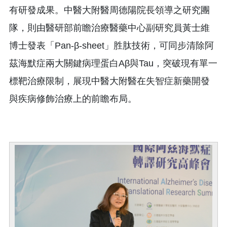
有研發成果。中醫大附醫周德陽院長領導之研究團
隊，則由醫研部前瞻治療醫藥中心副研究員黃士維
博士發表「Pan-β-sheet」胜肽技術，可同步清除阿
茲海默症兩大關鍵病理蛋白Aβ與Tau，突破現有單一
標靶治療限制，展現中醫大附醫在失智症新藥開發
與疾病修飾治療上的前瞻布局。