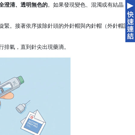
全澄清、透明無色的
。如果發現變色、混濁或有結晶，
旋緊。接著依序拔除針頭的外針帽與內針帽（外針帽記
行排氣，直到針尖出現藥滴。