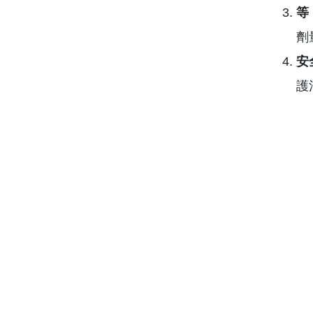
等
劑
安
護