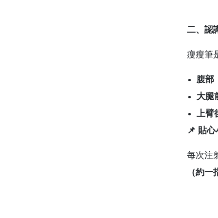
二、認
瘦瘦筆
腹部
大腿
上臂
📌
貼心
每次注
（約一