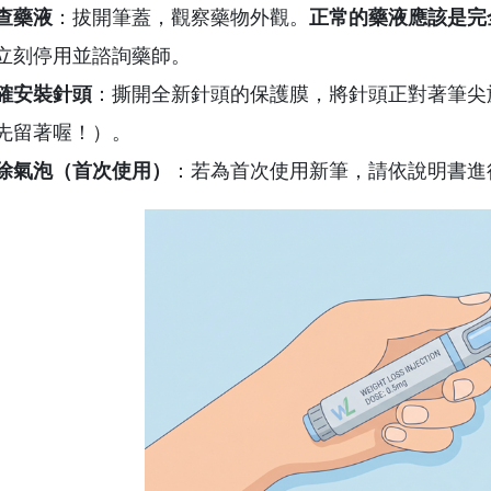
查藥液
：拔開筆蓋，觀察藥物外觀。
正常的藥液應該是完
立刻停用並諮詢藥師。
確安裝針頭
：撕開全新針頭的保護膜，將針頭正對著筆尖
先留著喔！）。
除氣泡（首次使用）
：若為首次使用新筆，請依說明書進