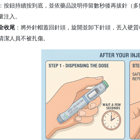
：按鈕持續按到底，並依藥品說明停留數秒後再拔針（多數
量注入。
全收尾
：將外針帽蓋回針頭，旋開並卸下針頭，丟入硬質
清潔人員不被扎傷。