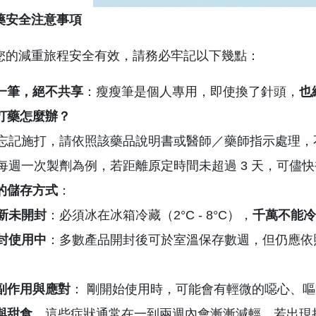
藥安全注意事項
您的減重旅程安全有效，請務必牢記以下幾點：
一筆，絕不共享
：瘦瘦筆是個人專用，即使換了針頭，
也
打藥怎麼辦？
忘記施打，請依照該藥品說明書或醫師／藥師指示處理，
每週一次製劑為例，若距離原定時間未超過 3 天，可儘
的儲存方式
：
新未開封
：必須冰在冰箱冷藏（2°C - 8°C），
千萬不能冷
封使用中
：多數產品開封後可於室溫保存數週，但仍應依
。
副作用與應對
： 剛開始使用時，可能會有輕微的噁心、
與甜食
，這些症狀通常在一到兩週內會漸漸減輕。若出現