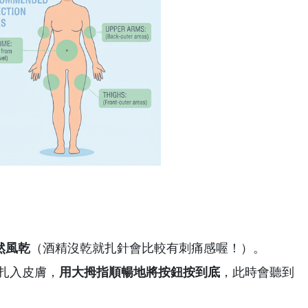
然風乾
（酒精沒乾就扎針會比較有刺痛感喔！）。
扎入皮膚，
用大拇指順暢地將按鈕按到底
，此時會聽到