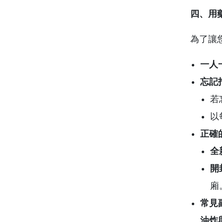
四、用
為了讓
一人
忘記
若
以
正確
全
開
廂
常見
油炸