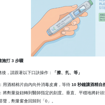
施打 3 步驟
緒後，請跟著以下口訣操作：
「擦、扎、等」
：用酒精棉片由內向外消毒皮膚，等待
10 秒鐘讓酒精自
：將劑量旋鈕轉到醫師指定的刻度。垂直、平穩地將針頭
嗒聲，劑量窗會回歸到「0」。