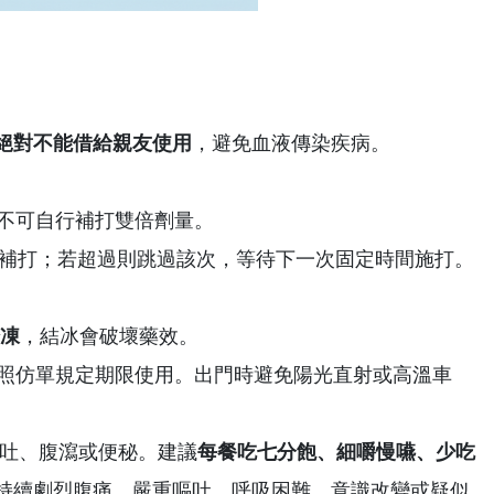
絕對不能借給親友使用
，避免血液傳染疾病。
不可自行補打雙倍劑量。
快補打；若超過則跳過該次，等待下一次固定時間施打。
凍
，結冰會破壞藥效。
照仿單規定期限使用。出門時避免陽光直射或高溫車
嘔吐、腹瀉或便秘。建議
每餐吃七分飽、細嚼慢嚥、少吃
持續劇烈腹痛、嚴重嘔吐、呼吸困難、意識改變或疑似