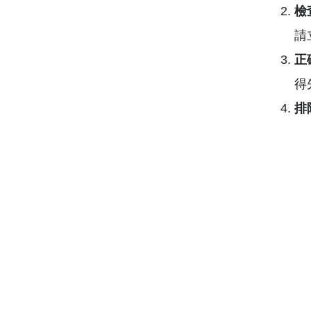
檢
請
正
得
排