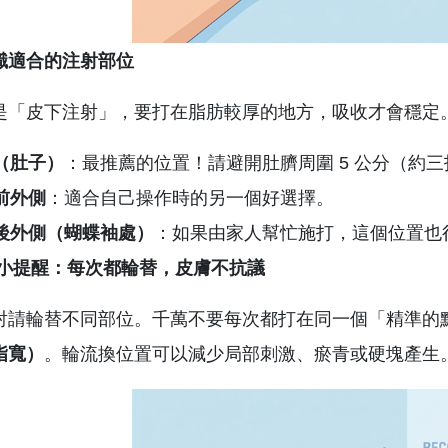
識適合的注射部位
是「皮下注射」，要打在脂肪較厚的地方，吸收才會穩定。
（肚子）
：最推薦的位置！請避開肚臍周圍 5 公分（約
前外側
：適合自己操作時的另一個好選擇。
後外側（蝴蝶袖處）
：如果由家人幫忙施打，這個位置也
小提醒：每次都輪替，皮膚不抗議
射請輪替不同部位。千萬不要每次都打在同一個「精準的
指寬）
。輪流換位置可以減少局部刺激、瘀青或硬塊產生