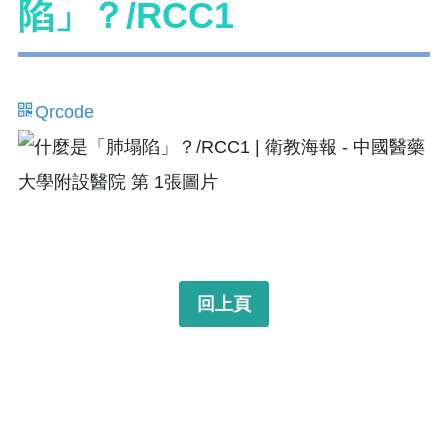
陷」？/RCC1
Qrcode
回上頁