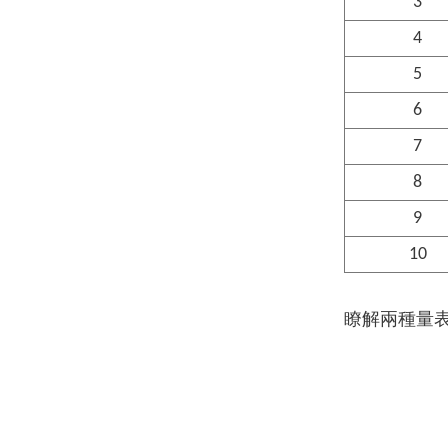
3
4
5
6
7
8
9
10
瞭解兩種量