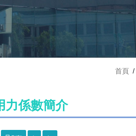
首頁
/
用力係數簡介