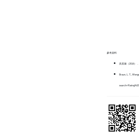
參考資料
吳英黛（2016）．
Braun, L. T., Weng
search=Rating%20