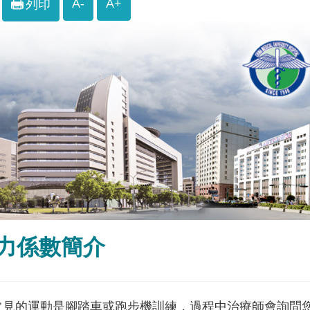
A-
A+
列印
力係數簡介
常見的運動是腳踏車或跑步機訓練，過程中治療師會詢問