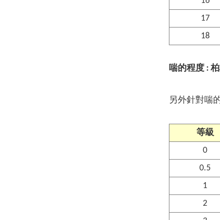
16
17
18
喘的程度 :
另外針對喘的
等級
0
0.5
1
2