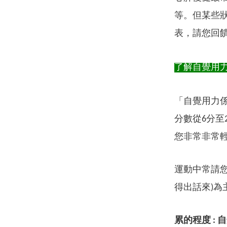
等。但某些
表，請您回
了解自覺用
「自覺用力
分數從6分至
您非常非常輕
運動中常請
得出話來)為
累的程度 :