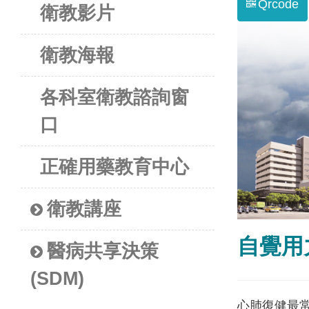
Qrcode
衛教影片
衛教海報
各科室衛教諮詢窗
口
正確用藥教育中心
衛教講座
自覺用
醫病共享決策
(SDM)
心肺復健最