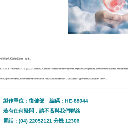
呼吸循環系統物理治療
．金名。
er, N. k, & Rosenson, R. S. (2022, October). Cardiac Rehabilitation Programs. https://www.uptodate.com/contents/cardiac-rehabilitat
of%20perceived%20exertion&source=search_result&selectedTitle=1~36&usage_type=default&display_rank=1
製作單位：復健部 編碼：HE-88044
若有任何疑問，請不吝與我們聯絡
電話：(04) 22052121 分機 12306