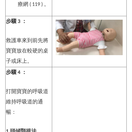
療網 ( 119 ) 。
步驟 3 ：
救護車來到前先將
寶寶放在較硬的桌
子或床上。
步驟 4 ：
打開寶寶的呼吸道
維持呼吸道的通
暢：
1.
頭傾顎提法