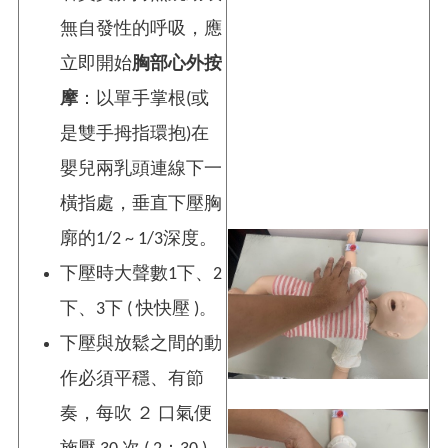
無自發性的呼吸，應
立即開始
胸部心外按
摩
：以單手掌根(或
是雙手拇指環抱)在
嬰兒兩乳頭連線下一
橫指處，垂直下壓胸
廓的1/2 ~ 1/3深度。
下壓時大聲數1下、2
下、3下 ( 快快壓 )
。
下壓與放鬆之間的動
作必須平穩、有節
奏，每吹 ２ 口氣便