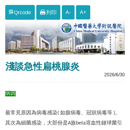
A-
A+
Qrcode
列印
淺談急性扁桃腺炎
2026/6/30
病因
最常見原因為病毒感染( 如腺病毒、冠狀病毒等 )。
其次為細菌感染，大部份是A族beta溶血性鏈球菌引