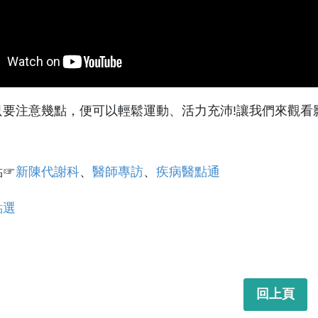
要注意幾點，便可以輕鬆運動、活力充沛!讓我們來觀看影
點☞
新陳代謝科
、
醫師專訪
、
疾病醫點通
點選
回上頁