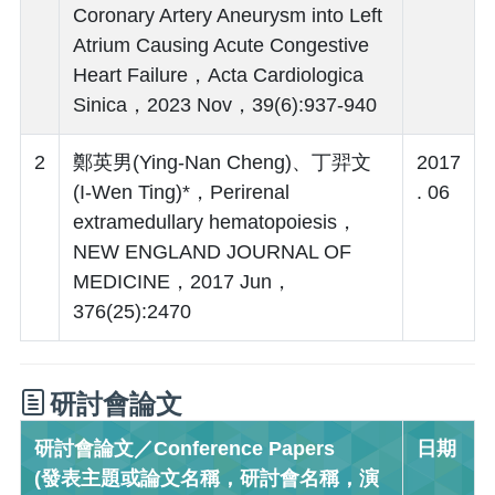
Coronary Artery Aneurysm into Left
Atrium Causing Acute Congestive
Heart Failure，Acta Cardiologica
Sinica，2023 Nov，39(6):937-940
2
鄭英男(Ying-Nan Cheng)、丁羿文
2017
(I-Wen Ting)*，Perirenal
. 06
extramedullary hematopoiesis，
NEW ENGLAND JOURNAL OF
MEDICINE，2017 Jun，
376(25):2470
研討會論文
研討會論文／Conference Papers
日期
(發表主題或論文名稱，研討會名稱，演