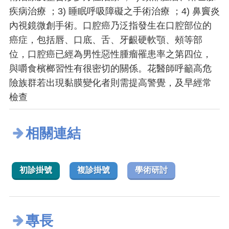
疾病治療 ；3) 睡眠呼吸障礙之手術治療 ；4) 鼻竇炎
內視鏡微創手術。口腔癌乃泛指發生在口腔部位的
癌症，包括唇、口底、舌、牙齦硬軟顎、頰等部
位，口腔癌已經為男性惡性腫瘤罹患率之第四位，
與嚼食檳榔習性有很密切的關係。花醫師呼籲高危
險族群若出現黏膜變化者則需提高警覺，及早經常
檢查
相關連結
初診掛號
複診掛號
學術研討
專長