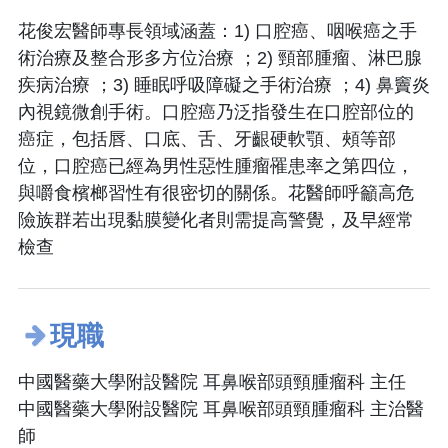
花俊宏醫師專長領域涵蓋：1) 口腔癌、咽喉癌之手
術治療及整合形多方位治療 ；2) 頸部腫瘤、淋巴腺
疾病治療 ；3) 睡眠呼吸障礙之手術治療 ；4) 鼻竇炎
內視鏡微創手術。口腔癌乃泛指發生在口腔部位的
癌症，包括唇、口底、舌、牙齦硬軟顎、頰等部
位，口腔癌已經為男性惡性腫瘤罹患率之第四位，
與嚼食檳榔習性有很密切的關係。花醫師呼籲高危
險族群若出現黏膜變化者則需提高警覺，及早經常
檢查
現職
中國醫藥大學附設醫院 耳鼻喉部頭頸腫瘤科 主任
中國醫藥大學附設醫院 耳鼻喉部頭頸腫瘤科 主治醫
師