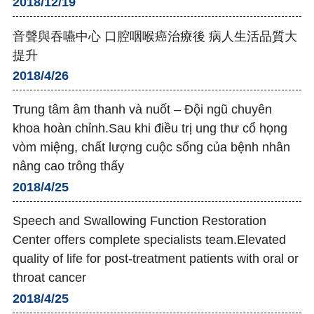
2018/12/19
音聲與吞嚥中心 口腔咽喉癌治療後 病人生活品質大
提升
2018/4/26
Trung tâm âm thanh và nuốt – Đội ngũ chuyên
khoa hoàn chỉnh.Sau khi điều trị ung thư cổ họng
vòm miệng, chất lượng cuộc sống của bệnh nhân
nâng cao trông thấy
2018/4/25
Speech and Swallowing Function Restoration
Center offers complete specialists team.Elevated
quality of life for post-treatment patients with oral or
throat cancer
2018/4/25